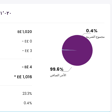
0.4%
E£ 1,020
مجموع الضريبة
- E£ 0
- E£ 3
- E£ 4
99.6%
الأجر الصافي
* E£ 1,016
23.3%
0.4%