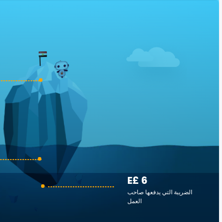
E£ 6
الضريبة التي يدفعها صاحب
العمل