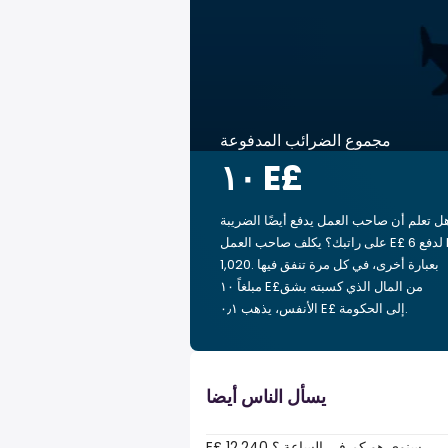
مجموع الضرائب المدفوعة
‏١٠ E£
ل تعلم أن صاحب العمل يدفع أيضًا الضريبة
على راتبك؟ يكلف صاحب العمل E£ 6 لدفع E£
1,020. بعبارة أخرى، في كل مرة تنفق فيها
مبلغاً ‏١٠ E£من المال الذي كسبته بشق
الأنفس، يذهب ‏٠٫١ E£ إلى الحكومة.
يسأل الناس أيضا
E£ 12,240 سنوي هو كم في الساعة ؟