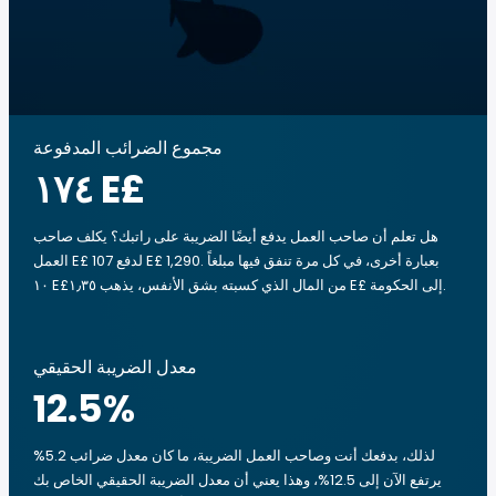
مجموع الضرائب المدفوعة
‏١٧٤ E£
هل تعلم أن صاحب العمل يدفع أيضًا الضريبة على راتبك؟ يكلف صاحب
العمل E£ 107 لدفع E£ 1,290. بعبارة أخرى، في كل مرة تنفق فيها مبلغاً
‏١٠ E£من المال الذي كسبته بشق الأنفس، يذهب ‏١٫٣٥ E£ إلى الحكومة.
معدل الضريبة الحقيقي
12.5
%
لذلك، بدفعك أنت وصاحب العمل الضريبة، ما كان معدل ضرائب 5.2%
يرتفع الآن إلى 12.5%، وهذا يعني أن معدل الضريبة الحقيقي الخاص بك