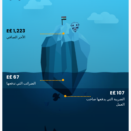
E£ 1,223
الأجر الصافي
E£ 67
الضرائب التي تدفعها
E£ 107
الضريبة التي يدفعها صاحب
العمل