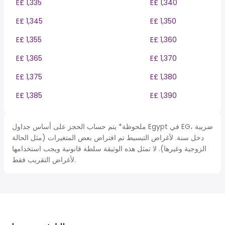
E£ 1,335
E£ 1,340
E£ 1,345
E£ 1,350
E£ 1,355
E£ 1,360
E£ 1,365
E£ 1,370
E£ 1,375
E£ 1,380
E£ 1,385
E£ 1,390
ملحوظة* يتم حساب الحجز على أساس جداول Egypt في EG، ضريبة
دخل سنة. لأغراض التبسيط تم افتراض بعض المتغيرات (مثل الحالة
الزوجية وغيرها). لا تمثل هذه الوثيقة سلطة قانونية ويجب استخدامها
لأغراض التقريب فقط.