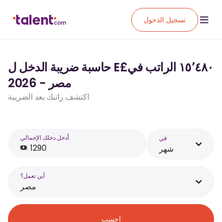
تسجيل الدخول
حاسبة ضريبة الدخل ل E£‏١٥٬٤٨٠ الراتب في
مصر - 2026
اكتشف راتبك بعد الضريبة
أَدخل دخلك الإجمالي
في
شهر
أين تعمل؟
مصر
احسب