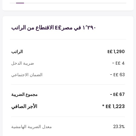
E£ 1,290
الراتب
- E£ 4
ضريبة الدخل
- E£ 63
الضمان الاجتماعي
- E£ 67
مجموع الضريبة
* E£ 1,223
الأجر الصافي
23.3%
معدل الضريبة الهامشية