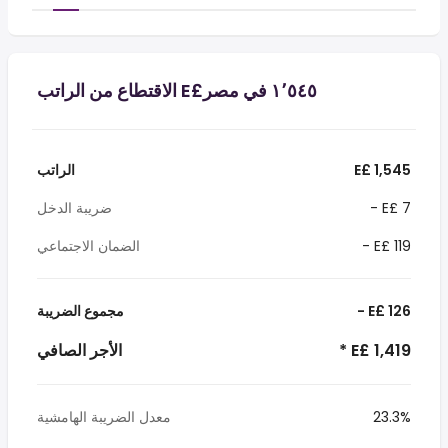
E£ 1,545
الراتب
- E£ 7
ضريبة الدخل
- E£ 119
الضمان الاجتماعي
- E£ 126
مجموع الضريبة
* E£ 1,419
الأجر الصافي
23.3%
معدل الضريبة الهامشية