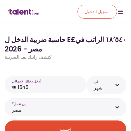
تسجيل الدخول
حاسبة ضريبة الدخل ل E£‏١٨٬٥٤٠ الراتب في
مصر - 2026
اكتشف راتبك بعد الضريبة
أَدخل دخلك الإجمالي
في
شهر
أين تعمل؟
مصر
احسب