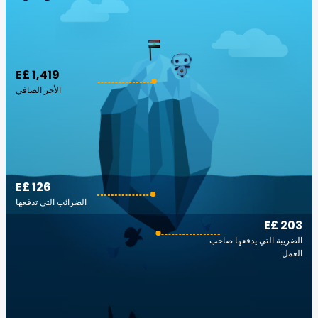
E£ 1,419
الأجر الصافي
E£ 126
الضرائب التي تدفعها
E£ 203
الضريبة التي يدفعها صاحب
العمل