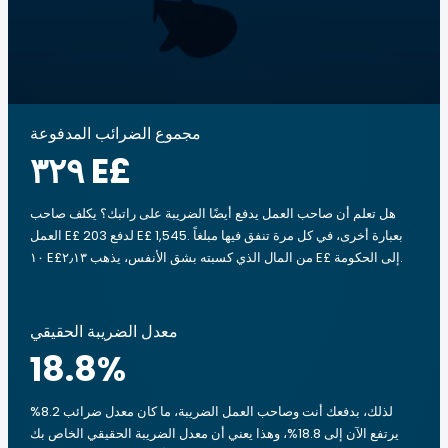
مجموع الضرائب المدفوعة
‏٣٢٩ E£
هل تعلم أن صاحب العمل يدفع أيضًا الضريبة على راتبك؟ يكلف صاحب
العمل E£ 203 لدفع E£ 1,545. بعبارة أخرى، في كل مرة تنفق فيها مبلغاً
‏١٠ E£من المال الذي كسبته بشق الأنفس، يذهب ‏٢٫١٣ E£ إلى الحكومة.
معدل الضريبة الحقيقي
18.8
%
لذلك، بدفعك أنت وصاحب العمل الضريبة، ما كان معدل ضرائب 8.2%
يرتفع الآن إلى 18.8%، وهذا يعني أن معدل الضريبة الحقيقي الخاص بك