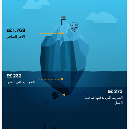
E£ 1,768
الأجر الصافي
E£ 232
الضرائب التي تدفعها
E£ 373
الضريبة التي يدفعها صاحب
العمل