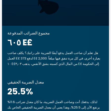
مجموع الضرائب المدفوعة
‏٦٠٥ E£
هل تعلم أن صاحب العمل يدفع أيضًا الضريبة على راتبك؟ يكلف صاحب
العمل E£ 373 لدفع E£ 2,000. بعبارة أخرى، في كل مرة تنفق فيها مبلغاً
‏١٠ E£من المال الذي كسبته بشق الأنفس، يذهب ‏٣٫٠٣ E£ إلى الحكومة.
معدل الضريبة الحقيقي
25.5
%
لذلك، بدفعك أنت وصاحب العمل الضريبة، ما كان معدل ضرائب 11.6%
يرتفع الآن إلى 25.5%، وهذا يعني أن معدل الضريبة الحقيقي الخاص بك