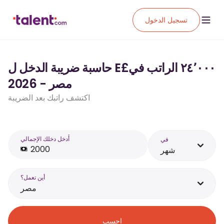
تسجيل الدخول
حاسبة ضريبة الدخل ل E£‏٢٤٬٠٠٠ الراتب في
مصر - 2026
اكتشف راتبك بعد الضريبة
أَدخل دخلك الإجمالي
في
شهر
أين تعمل؟
مصر
احسب