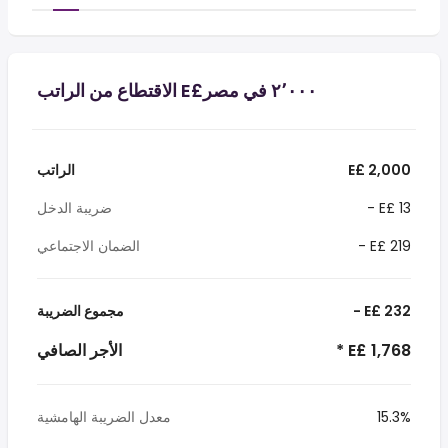
E£ 2,000
الراتب
- E£ 13
ضريبة الدخل
- E£ 219
الضمان الاجتماعي
- E£ 232
مجموع الضريبة
* E£ 1,768
الأجر الصافي
15.3%
معدل الضريبة الهامشية