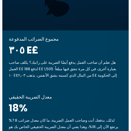
مجموع الضرائب المدفوعة
‏٣٠٥ E£
هل تعلم أن صاحب العمل يدفع أيضًا الضريبة على راتبك؟ يكلف صاحب
العمل E£ 188 لدفع E£ 1,505. بعبارة أخرى، في كل مرة تنفق فيها مبلغاً
‏١٠ E£من المال الذي كسبته بشق الأنفس، يذهب ‏٢٫٠٣ E£ إلى الحكومة.
معدل الضريبة الحقيقي
18
%
لذلك، بدفعك أنت وصاحب العمل الضريبة، ما كان معدل ضرائب 7.8%
يرتفع الآن إلى 18%، وهذا يعني أن معدل الضريبة الحقيقي الخاص بك هو