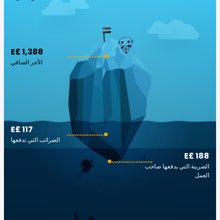
E£ 1,388
الأجر الصافي
E£ 117
الضرائب التي تدفعها
E£ 188
الضريبة التي يدفعها صاحب
العمل