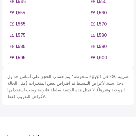
E£ 1,545
E£ 1,550
E£ 1,555
E£ 1,560
E£ 1,565
E£ 1,570
E£ 1,575
E£ 1,580
E£ 1,585
E£ 1,590
E£ 1,595
E£ 1,600
ملحوظة* يتم حساب الحجز على أساس جداول Egypt في EG، ضريبة
دخل سنة. لأغراض التبسيط تم افتراض بعض المتغيرات (مثل الحالة
الزوجية وغيرها). لا تمثل هذه الوثيقة سلطة قانونية ويجب استخدامها
لأغراض التقريب فقط.