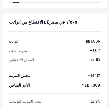
E£ 1,505
الراتب
- E£ 7
ضريبة الدخل
- E£ 110
الضمان الاجتماعي
- E£ 117
مجموع الضريبة
* E£ 1,388
الأجر الصافي
23.3%
معدل الضريبة الهامشية