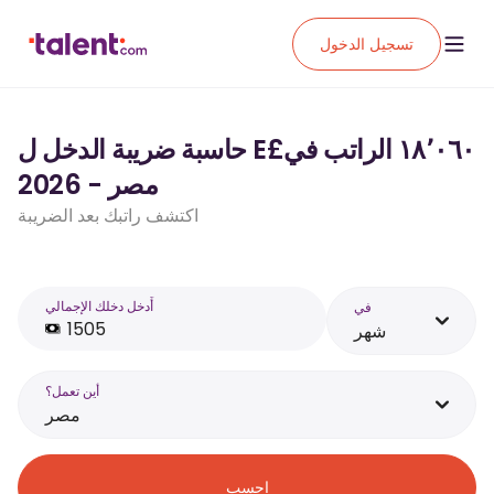
تسجيل الدخول
حاسبة ضريبة الدخل ل E£‏١٨٬٠٦٠ الراتب في
مصر - 2026
اكتشف راتبك بعد الضريبة
أَدخل دخلك الإجمالي
في
شهر
أين تعمل؟
مصر
احسب