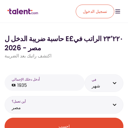
تسجيل الدخول
حاسبة ضريبة الدخل ل E£‏٢٣٬٢٢٠ الراتب في
مصر - 2026
اكتشف راتبك بعد الضريبة
أَدخل دخلك الإجمالي
في
شهر
أين تعمل؟
مصر
احسب