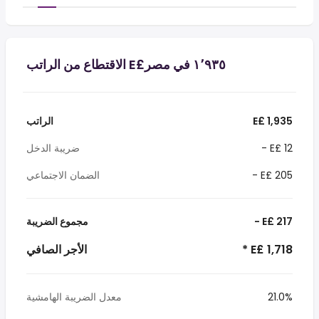
E£ 1,935
الراتب
- E£ 12
ضريبة الدخل
- E£ 205
الضمان الاجتماعي
- E£ 217
مجموع الضريبة
* E£ 1,718
الأجر الصافي
21.0%
معدل الضريبة الهامشية