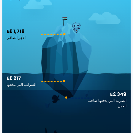
E£ 1,718
الأجر الصافي
E£ 217
الضرائب التي تدفعها
E£ 349
الضريبة التي يدفعها صاحب
العمل