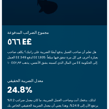
مجموع الضرائب المدفوعة
‏٥٦٦ E£
هل تعلم أن صاحب العمل يدفع أيضًا الضريبة على راتبك؟ يكلف صاحب
العمل E£ 349 لدفع E£ 1,935. بعبارة أخرى، في كل مرة تنفق فيها مبلغاً
‏١٠ E£من المال الذي كسبته بشق الأنفس، يذهب ‏٢٫٩٣ E£ إلى الحكومة.
معدل الضريبة الحقيقي
24.8
%
لذلك، بدفعك أنت وصاحب العمل الضريبة، ما كان معدل ضرائب 11.2%
يرتفع الآن إلى 24.8%، وهذا يعني أن معدل الضريبة الحقيقي الخاص بك